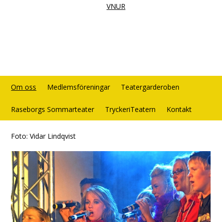
VNUR
Om oss
Medlemsföreningar
Teatergarderoben
Raseborgs Sommarteater
TryckeriTeatern
Kontakt
Foto: Vidar Lindqvist