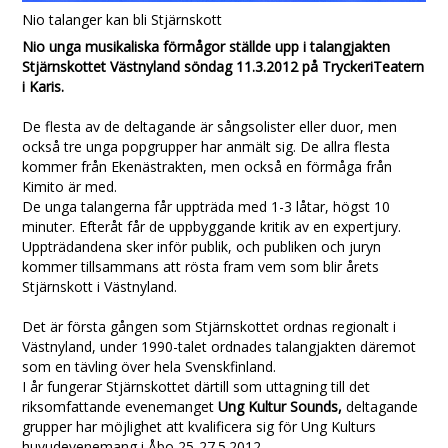
Nio talanger kan bli Stjärnskott
Nio unga musikaliska förmågor ställde upp i talangjakten
Stjärnskottet Västnyland söndag 11.3.2012 på TryckeriTeatern
i Karis.
De flesta av de deltagande är sångsolister eller duor, men
också tre unga popgrupper har anmält sig. De allra flesta
kommer från Ekenästrakten, men också en förmåga från
Kimito är med.
De unga talangerna får uppträda med 1-3 låtar, högst 10
minuter. Efteråt får de uppbyggande kritik av en expertjury.
Uppträdandena sker inför publik, och publiken och juryn
kommer tillsammans att rösta fram vem som blir årets
Stjärnskott i Västnyland.
Det är första gången som Stjärnskottet ordnas regionalt i
Västnyland, under 1990-talet ordnades talangjakten däremot
som en tävling över hela Svenskfinland.
I år fungerar Stjärnskottet därtill som uttagning till det
riksomfattande evenemanget
Ung Kultur Sounds,
deltagande
grupper har möjlighet att kvalificera sig för Ung Kulturs
huvudevenemang i Åbo 25-27.5.2012.