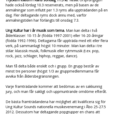
hade också lördag 10.3 reserverats, men på basen av de
anmälningar som influtit per 1.3 ryms alla uppträdanden på en
dag. Fler deltagande ryms dock ännu med, varför
anmälningstiden har förlängts till onsdag 7.3.
Ung Kultur har i år musik som tema.
Man kan delta i två
ålderklasser: 10-15 år (födda 1997-2001) eller 16-20-åringar
(födda 1992-1996). Deltagarna får uppträda med ett eller flera
verk, på sammanlagt högst 10 minuter. Man kan delta i tre
stilar: klassisk musik, folkmusik eller rytmmusik (t.ex. pop,
rock, jazz, schlager, hiphop, reggae, dance).
Man få delta både enskilt och i grupp. En grupp består av
minst tre personer (högst 1/3 av gruppmedlemmarna får
avvika från åldersbegränsningen.
Varje framträdande kommer att bedömas av en sakkunnig
jury, och man får sakligt och uppmuntrande omdöme efteråt.
De bästa framträdandena har möjlighet att kvalificera sig för
Ung Kultur Sounds nationella musikevenemang i Åbo 25-27.5
2012. Dessutom har deltagande popgrupper en chans att