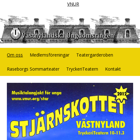
VNUR
Om oss
Medlemsföreningar
Teatergarderoben
Raseborgs Sommarteater
TryckeriTeatern
Kontakt