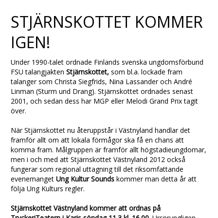
STJÄRNSKOTTET KOMMER
IGEN!
Under 1990-talet ordnade Finlands svenska ungdomsförbund
FSU talangjakten
Stjärnskottet,
som bl.a. lockade fram
talanger som Christa Siegfrids, Nina Lassander och André
Linman (Sturm und Drang). Stjärnskottet ordnades senast
2001, och sedan dess har MGP eller Melodi Grand Prix tagit
över.
När Stjärnskottet nu återuppstår i Västnyland handlar det
framför allt om att lokala förmågor ska få en chans att
komma fram. Målgruppen är framför allt högstadieungdomar,
men i och med att Stjärnskottet Västnyland 2012 också
fungerar som regional uttagning till det riksomfattande
evenemanget
Ung Kultur Sounds
kommer man detta år att
följa Ung Kulturs regler.
Stjärnskottet Västnyland kommer att ordnas på
TryckeriTeatern i Karis söndag 11.3 kl. 16.00.
Ursprungligen