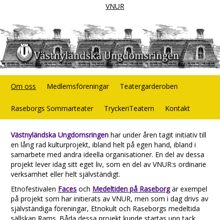
VNUR
Om oss
Medlemsföreningar
Teatergarderoben
Raseborgs Sommarteater
TryckeriTeatern
Kontakt
Västnyländska Ungdomsringen
har under åren tagit initiativ till
en lång rad kulturprojekt, ibland helt på egen hand, ibland i
samarbete med andra ideella organisationer. En del av dessa
projekt lever idag sitt eget liv, som en del av VNUR:s ordinarie
verksamhet eller helt självständigt.
Etnofestivalen
Faces
och
Medeltiden på Raseborg
är exempel
på projekt som har initierats av VNUR, men som i dag drivs av
självständiga föreningar, Etnokult och Raseborgs medeltida
sällskap Rams. Båda dessa projekt kunde startas upp tack