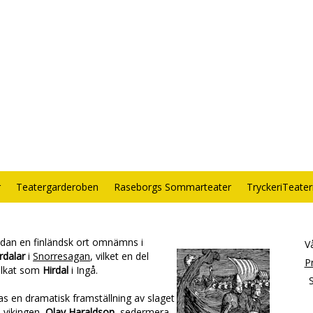
r
Teatergarderoben
Raseborgs Sommarteater
TryckeriTeate
sedan en finländsk ort omnämns i
Vå
rdalar
i
Snorresagan
, vilket en del
P
tolkat som
Hirdal
i Ingå.
s en dramatisk framställning av slaget
e vikingen,
Olav Haraldson
, sedermera