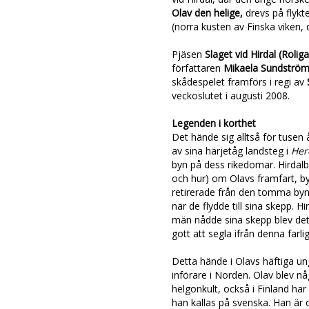
Olav den helige,
drevs på flykt
(norra kusten av Finska viken, 
Pjäsen
Slaget vid Hirdal
(Rolig
författaren
Mikaela Sundströ
skådespelet framförs i regi av
veckoslutet i augusti 2008.
Legenden i korthet
Det hände sig alltså för tusen
av sina härjetåg landsteg i
Her
byn på dess rikedomar. Hirdalb
och hur) om Olavs framfart, by
retirerade från den tomma byn
när de flydde till sina skepp. 
män nådde sina skepp blev det
gott att segla ifrån denna farl
Detta hände i Olavs häftiga u
införare i Norden. Olav blev n
helgonkult, också i Finland har 
han kallas på svenska. Han är 