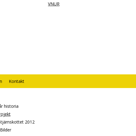
VNUR
rn
Kontakt
r historia
rojekt
Stjärnskottet 2012
Bilder