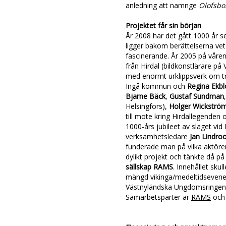
anledning att namnge
Olofsbo
Projektet får sin början
År 2008 har det gått 1000 år 
ligger bakom berättelserna ve
fascinerande. År 2005 på våren 
från Hirdal (bildkonstlärare p
med enormt urklippsverk om tr
Ingå kommun och
Regina Ekb
Bjarne Bäck
,
Gustaf Sundman
Helsingfors),
Holger Wickströ
till möte kring Hirdallegende
1000-års jubileet av slaget vid
verksamhetsledare
Jan Lindro
funderade man på vilka aktörer
dylikt projekt och tänkte då 
sällskap RAMS
. Innehållet sku
mängd vikinga/medeltidsevene
Västnyländska Ungdomsringen 
Samarbetsparter är
RAMS
oc