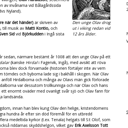
en av invånarna vid Bålagårdssida
dvs Nyland).
are när det händer)
är skriven av
Den unge Olav drog
m
, till musik av
Matti Kontio,
och
ut i viking redan vid
Sven Sid
vid
Björkudden
i Ingå sista
12 års ålder.
 år sedan, närmare bestämt år 1008 att den unge Olav på ett
dalar
(kanske
Hirdal
i Fagervik, Ingå), med avsikt att röva
orna blev dock förvarnade (historien förtäljer inte av vem
n tömdes och byborna lade sig i bakhåll i skogen. När Olav
 anföll Hirdalborna och många av Olavs män gick förlorade
Hirdalborna var dessutom trollkunniga och när Olav och hans
 ett enormt oväder med ovanligt svår sjö och Olav fann för
iga landsända.
ngdom, innan han blev kung Olav den helige, kristendomens
S
ågra hundra år efter sin död föremål för en utbredd
flera medeltida kyrkor (t.ex. Tenala) helgats till S:t Olof, som
också riddarnas skyddshelgon, vilket gav
Erik Axelsson Tott