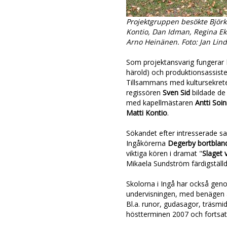
Projektgruppen besökte Björku
Kontio, Dan Idman, Regina Ek
Arno Heinänen. Foto: Jan Lin
Som projektansvarig fungerar
härold) och produktionsassist
Tillsammans med kultursekret
regissören
Sven Sid
bildade de
med kapellmästaren
Antti Soi
Matti Kontio
.
Sökandet efter intresserade sa
Ingåkörerna
Degerby bortblan
viktiga kören i dramat "
Slaget 
Mikaela Sundström färdigställ
Skolorna i Ingå har också geno
undervisningen, med benägen 
Bl.a. runor, gudasagor, träsmi
höstterminen 2007 och fortsatt