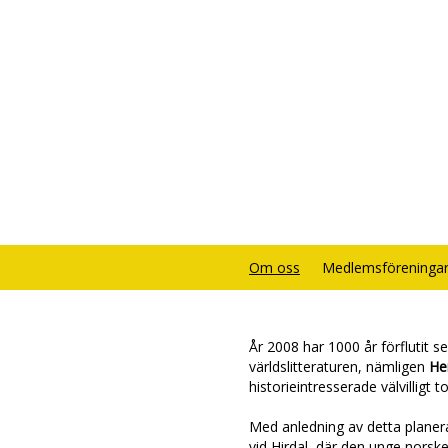
Om oss
Medlemsföreninga
År 2008 har 1000 år förflutit 
världslitteraturen, nämligen
He
historieintresserade välvilligt 
Med anledning av detta planera
vid Hirdal, där den unge norsk