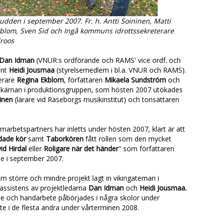
dden i september 2007. Fr. h. Antti Soininen, Matti
blom, Sven Sid och Ingå kommuns idrottssekreterare
droos
Dan Idman
(VNUR:s ordförande och RAMS' vice ordf. och
ent
Heidi Jousmaa
(styrelsemedlem i bl.a. VNUR och RAMS).
erare
Regina Ekblom
, författaren
Mikaela Sundström
och
 kärnan i produktionsgruppen, som hösten 2007 utökades
ninen
(lärare vid Raseborgs musikinstitut) och tonsättaren
marbetspartners har inletts under hösten 2007, klart är att
dade kör
samt
Taborkören
fått rollen som den mycket
vid Hirdal
eller
Roligare när det händer
" som författaren
de i september 2007.
m större och mindre projekt lagt in vikingateman i
assistens av projektledarna
Dan Idman
och
Heidi Jousmaa.
de och handarbete påbörjades i några skolor under
e i de flesta andra under vårterminen 2008.