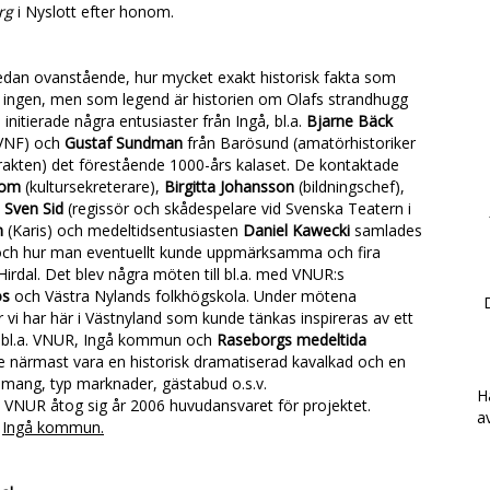
rg
i Nyslott efter honom.
sedan ovanstående, hur mycket exakt historisk fakta som
t ingen, men som legend är historien om Olafs strandhugg
initierade några entusiaster från Ingå, bl.a.
Bjarne Bäck
å VNF) och
Gustaf Sundman
från Barösund (amatörhistoriker
akten) det förestående 1000-års kalaset. De kontaktade
lom
(kultursekreterare),
Birgitta Johansson
(bildningschef),
,
Sven Sid
(regissör och skådespelare vid Svenska Teatern i
m
(Karis) och medeltidsentusiasten
Daniel Kawecki
samlades
n och hur man eventuellt kunde uppmärksamma och fira
 Hirdal. Det blev några möten till bl.a. med VNUR:s
os
och Västra Nylands folkhögskola. Under mötena
 vi har här i Västnyland som kunde tänkas inspireras av ett
på bl.a. VNUR, Ingå kommun och
Raseborgs medeltida
lle närmast vara en historisk dramatiserad kavalkad och en
mang, typ marknader, gästabud o.s.v.
H
VNUR åtog sig år 2006 huvudansvaret för projektet.
a
h
Ingå kommun.