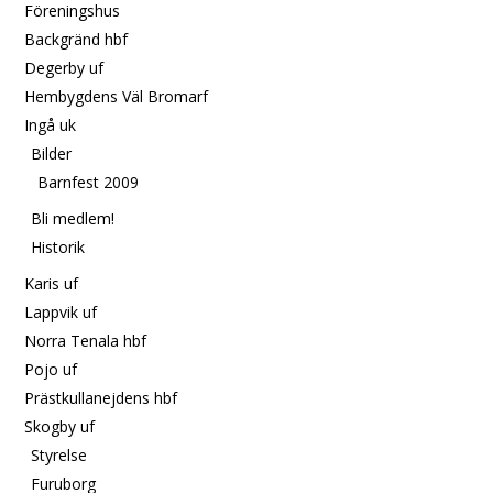
Föreningshus
Backgränd hbf
Degerby uf
Hembygdens Väl Bromarf
Ingå uk
Bilder
Barnfest 2009
Bli medlem!
Historik
Karis uf
Lappvik uf
Norra Tenala hbf
Pojo uf
Prästkullanejdens hbf
Skogby uf
Styrelse
Furuborg