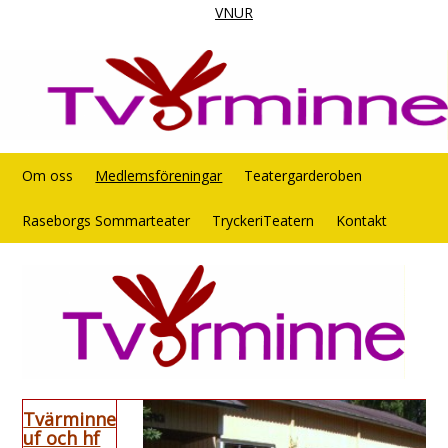
VNUR
Om oss
Medlemsföreningar
Teatergarderoben
Raseborgs Sommarteater
TryckeriTeatern
Kontakt
Tvärminne
uf och hf