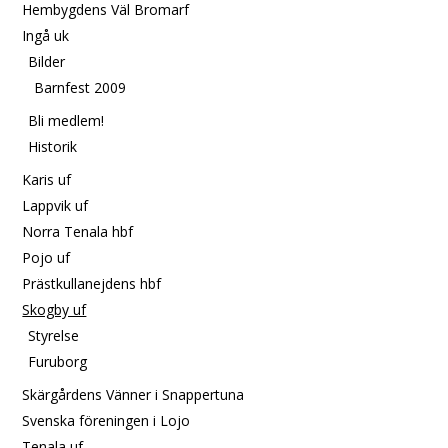
Hembygdens Väl Bromarf
Ingå uk
Bilder
Barnfest 2009
Bli medlem!
Historik
Karis uf
Lappvik uf
Norra Tenala hbf
Pojo uf
Prästkullanejdens hbf
Skogby uf
Styrelse
Furuborg
Skärgårdens Vänner i Snappertuna
Svenska föreningen i Lojo
Tenala uf