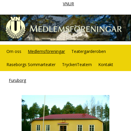
VNUR
Om oss
Medlemsföreningar
Teatergarderoben
Raseborgs Sommarteater
TryckeriTeatern
Kontakt
Furuborg