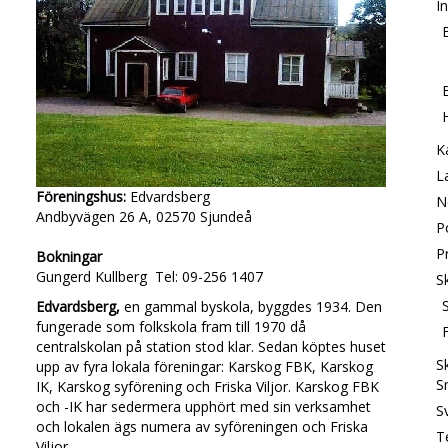
I
B
H
Ka
L
Föreningshus:
Edvardsberg
N
Andbyvägen 26 A, 02570 Sjundeå
P
P
Bokningar
Gungerd Kullberg Tel: 09-256 1407
S
S
Edvardsberg,
en gammal byskola, byggdes 1934. Den
fungerade som folkskola fram till 1970 då
centralskolan på station stod klar. Sedan köptes huset
S
upp av fyra lokala föreningar: Karskog FBK, Karskog
S
IK, Karskog syförening och Friska Viljor. Karskog FBK
och -IK har sedermera upphört med sin verksamhet
S
och lokalen ägs numera av syföreningen och Friska
T
Viljor.