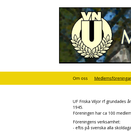
Om oss
Medlemsföreninga
UF Friska Viljor rf grundades år
1945.
Föreningen har ca 100 medle
Föreningens verksamhet:
- eftis på svenska alla skoldag