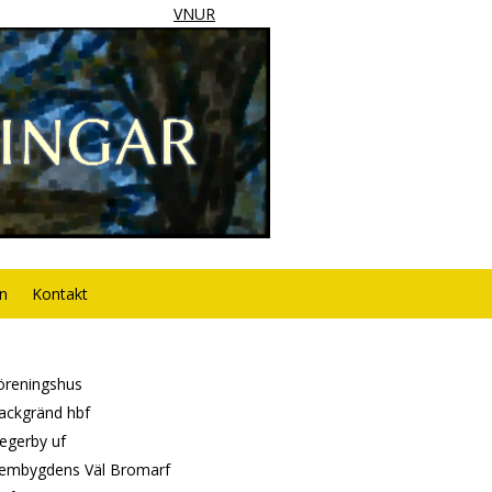
VNUR
rn
Kontakt
öreningshus
ackgränd hbf
egerby uf
embygdens Väl Bromarf