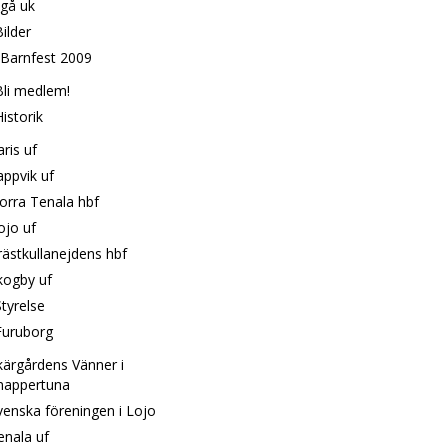
ngå uk
ilder
Barnfest 2009
Bli medlem!
istorik
ris uf
appvik uf
orra Tenala hbf
ojo uf
rästkullanejdens hbf
kogby uf
tyrelse
Furuborg
kärgårdens Vänner i
nappertuna
venska föreningen i Lojo
enala uf