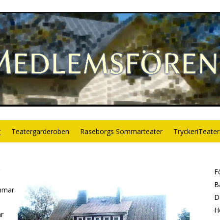
r
Teatergarderoben
Raseborgs Sommarteater
TryckeriTeate
F
B
mmar.
D
H
ar