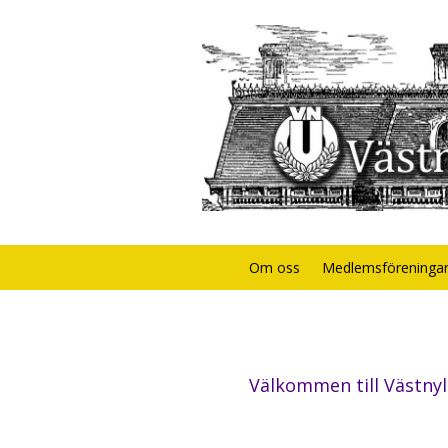
Om oss
Medlemsföreninga
Välkommen till Västn