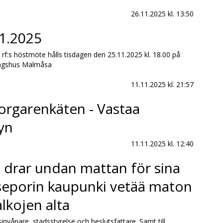
26.11.2025
kl. 13:50
1.2025
f:s höstmöte hålls tisdagen den 25.11.2025 kl. 18.00 på
ningshus Malmåsa
11.11.2025
kl. 21:57
rgarenkäten - Vastaa
yn
11.11.2025
kl. 12:40
 drar undan mattan för sina
seporin kaupunki vetää maton
lkojen alta
invånare, stadsstyrelse och beslutsfattare. Samt till