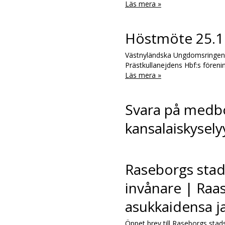
Läs mera »
Höstmöte 25.1
Västnyländska Ungdomsringen r
Prästkullanejdens Hbf:s före
Läs mera »
Svara på medbo
kansalaiskysely
Raseborgs stad
invånare | Raa
asukkaidensa ja
Öppet brev till Raseborgs stads