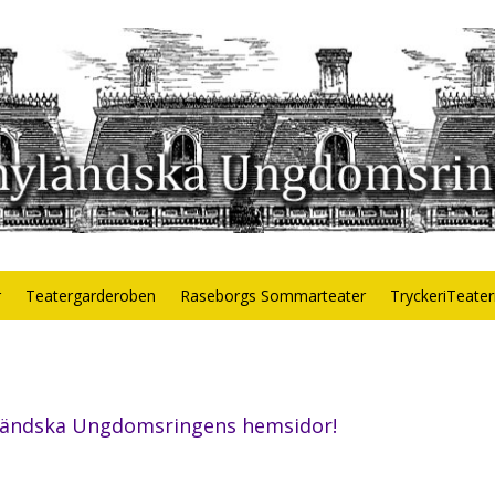
r
Teatergarderoben
Raseborgs Sommarteater
TryckeriTeate
yländska Ungdomsringens hemsidor!