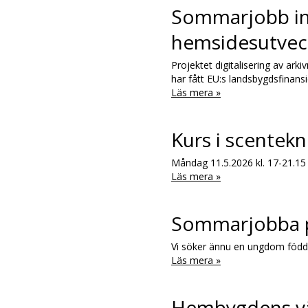
Sommarjobb ino
hemsidesutvec
Projektet digitalisering av arki
har fått EU:s landsbygdsfinan
Läs mera »
Kurs i scentekn
Måndag 11.5.2026 kl. 17-21.15
Läs mera »
Sommarjobba p
Vi söker ännu en ungdom född 2
Läs mera »
Hembygdens vän