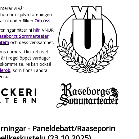
terar vi vår
tion om själva föreningen
ar ni under fliken
Om oss
.
ningar hittar ni
här
.
VNUR
aseborgs Sommarteater
,
atern
och dess verksamhet.
inns numera i kulturhuset
 är i regel öppet vardagar
enskommelse. Ni kan också
derob
,
som finns i andra
Fokus.
rningar - Paneldebatt/Raaseporin
eelikeskustelu (23.10.2025)