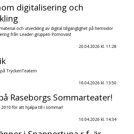
m digitalisering och
kling
vmaterial och utveckling av digital tillgänglighet på hemsidor
siering från Leader-gruppen Pomoväst
20.04.2026
kl. 11:28
ik
 på TryckeriTeatern
16.04.2026
kl. 13:50
å Raseborgs Sommarteater!
010 för att hjälpa till i sommar!
10.04.2026
kl. 14:34
ner i Snappertuna r.f. är