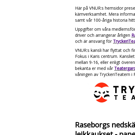
Här på VNUR:s hemsidor presen
kärnverksamhet. Mera informa
samt vår 100-åriga historia hitt
Uppgifter om våra medlemsföre
driver och arrangerar årligen
R
och är ansvarig för
TryckeriTe
VNUR:s kansli har flyttat och f
Fokus i Karis centrum. Kansliet
mellan 9-16, eller enligt över
bekanta er med vår
Teatergar
våningen av TryckeriTeatern i 
Raseborgs nedskä
leikkaukset - pan