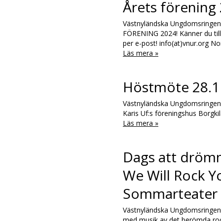
Årets förening
Västnyländska Ungdomsringen 
FÖRENING 2024! Känner du till
per e-post! info(at)vnur.org No
Läs mera »
Höstmöte 28.1
Västnyländska Ungdomsringen r
Karis Uf:s föreningshus Borgkil
Läs mera »
Dags att dröm
We Will Rock Y
Sommarteater
Västnyländska Ungdomsringen 
med musik av det berömda roc