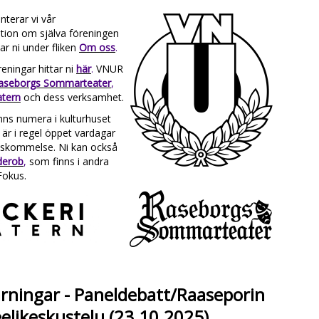
terar vi vår
tion om själva föreningen
ar ni under fliken
Om oss
.
ningar hittar ni
här
.
VNUR
aseborgs Sommarteater
,
atern
och dess verksamhet.
inns numera i kulturhuset
 är i regel öppet vardagar
enskommelse. Ni kan också
derob
,
som finns i andra
Fokus.
rningar - Paneldebatt/Raaseporin
eelikeskustelu (23.10.2025)