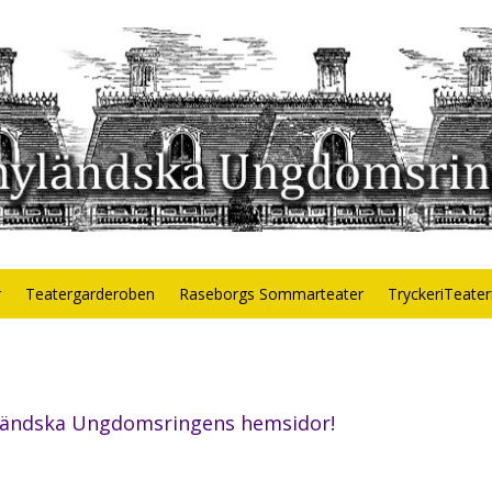
r
Teatergarderoben
Raseborgs Sommarteater
TryckeriTeate
yländska Ungdomsringens hemsidor!