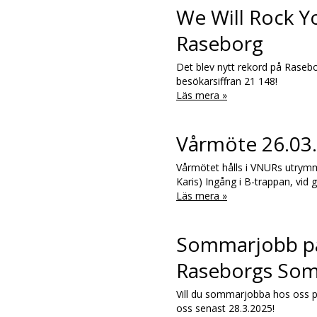
We Will Rock Y
Raseborg
Det blev nytt rekord på Rase
besökarsiffran 21 148!
Läs mera »
Vårmöte 26.03
Vårmötet hålls i VNURs utrymm
Karis) Ingång i B-trappan, vid
Läs mera »
Sommarjobb på
Raseborgs Som
Vill du sommarjobba hos oss på
oss senast 28.3.2025!