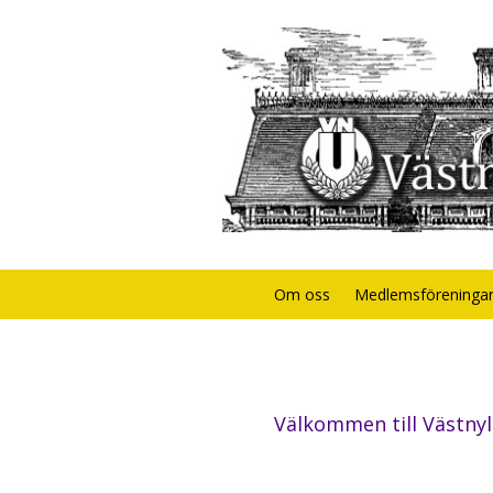
Om oss
Medlemsföreninga
Välkommen till Västn