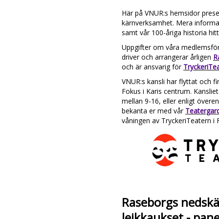
Här på VNUR:s hemsidor presen
kärnverksamhet. Mera informa
samt vår 100-åriga historia hitt
Uppgifter om våra medlemsföre
driver och arrangerar årligen
R
och är ansvarig för
TryckeriTe
VNUR:s kansli har flyttat och f
Fokus i Karis centrum. Kansliet
mellan 9-16, eller enligt över
bekanta er med vår
Teatergar
våningen av TryckeriTeatern i 
Raseborgs nedskä
leikkaukset - pan