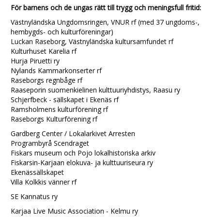
För barnens och de ungas rätt till trygg och meningsfull fritid:
Västnyländska Ungdomsringen, VNUR rf (med 37 ungdoms-,
hembygds- och kulturföreningar)
Luckan Raseborg, Västnyländska kultursamfundet rf
Kulturhuset Karelia rf
Hurja Piruetti ry
Nylands Kammarkonserter rf
Raseborgs regnbåge rf
Raaseporin suomenkielinen kulttuuriyhdistys, Raasu ry
Schjerfbeck - sällskapet i Ekenäs rf
Ramsholmens kulturförening rf
Raseborgs Kulturförening rf
Gardberg Center / Lokalarkivet Arresten
Programbyrå Scendraget
Fiskars museum och Pojo lokalhistoriska arkiv
Fiskarsin-Karjaan elokuva- ja kulttuuriseura ry
Ekenässällskapet
Villa Kolkkis vänner rf
SE Kannatus ry
Karjaa Live Music Association - Kelmu ry