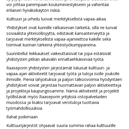
voi johtaa parempaan koulumenestykseen ja vähentää
erilaisen hyväksikäytön riskiä.
Kulttuuri ja urheilu luovat merkityksellistä vapaa-aikaa
Yhdistykset ovat kunnille ratkaisevan tärkeitä, sillä ne luovat
sosiaalista yhteisöllisyyttä, edistävät kansanterveyttä ja
tarjoavat merkityksellistä vapaa-ajanviettoa kaikille sekä
toimivat kunnan tärkeinä yhteistyökumppaneina.
Suunnitellut leikkaukset vaikeuttaisivat tai jopa estäisivät
yhdistysten pitkän aikavälin ennaltaehkäisevää työtä.
Raaseporin yhdistysten järjestämät lukuisat kulttuuri- ja
vapaa-ajan aktiviteetit tarjoavat työtä ja tuloja isolle joukolle
ihmisille. Pieniä lahjoituksiä ja paljon talkoovoimia hyödyntäen
yhdistykset voivat järjestää huomattavan paljon aktiviteetteja
ja projekteja kaupungissamme. Nämä aktiviteetit ja projektit
työllistävät myös Raaseporin yrityksiä ostopalveluiden
muodossa ja lisäksi tarjoavat verotuloja tuottavia
työmahdollisuuksia.
Rahat poikimaan
Kulttuurijärjestöt ohjaavat suuria summia rahaa kulttuurille