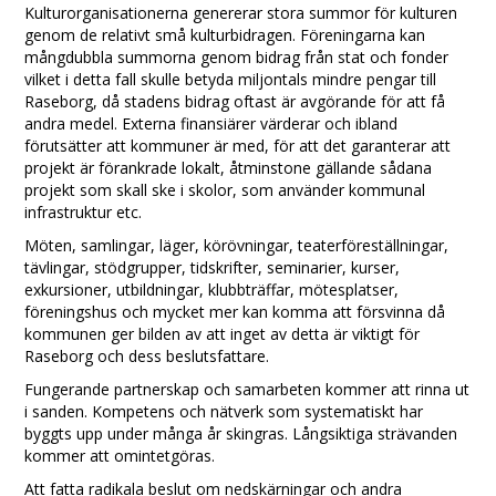
Kulturorganisationerna genererar stora summor för kulturen
genom de relativt små kulturbidragen. Föreningarna kan
mångdubbla summorna genom bidrag från stat och fonder
vilket i detta fall skulle betyda miljontals mindre pengar till
Raseborg, då stadens bidrag oftast är avgörande för att få
andra medel. Externa finansiärer värderar och ibland
förutsätter att kommuner är med, för att det garanterar att
projekt är förankrade lokalt, åtminstone gällande sådana
projekt som skall ske i skolor, som använder kommunal
infrastruktur etc.
Möten, samlingar, läger, körövningar, teaterföreställningar,
tävlingar, stödgrupper, tidskrifter, seminarier, kurser,
exkursioner, utbildningar, klubbträffar, mötesplatser,
föreningshus och mycket mer kan komma att försvinna då
kommunen ger bilden av att inget av detta är viktigt för
Raseborg och dess beslutsfattare.
Fungerande partnerskap och samarbeten kommer att rinna ut
i sanden. Kompetens och nätverk som systematiskt har
byggts upp under många år skingras. Långsiktiga strävanden
kommer att omintetgöras.
Att fatta radikala beslut om nedskärningar och andra