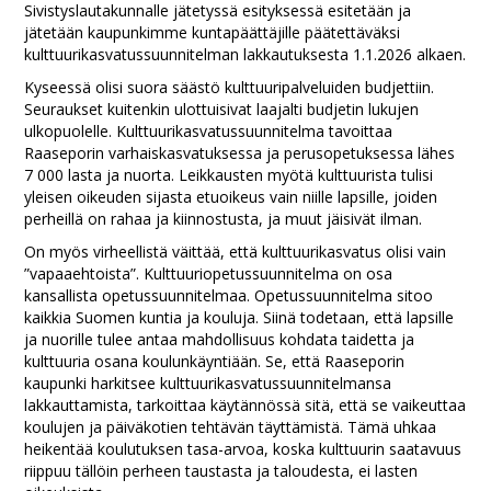
Sivistyslautakunnalle jätetyssä esityksessä esitetään ja
jätetään kaupunkimme kuntapäättäjille päätettäväksi
kulttuurikasvatussuunnitelman lakkautuksesta 1.1.2026 alkaen.
Kyseessä olisi suora säästö kulttuuripalveluiden budjettiin.
Seuraukset kuitenkin ulottuisivat laajalti budjetin lukujen
ulkopuolelle. Kulttuurikasvatussuunnitelma tavoittaa
Raaseporin varhaiskasvatuksessa ja perusopetuksessa lähes
7 000 lasta ja nuorta. Leikkausten myötä kulttuurista tulisi
yleisen oikeuden sijasta etuoikeus vain niille lapsille, joiden
perheillä on rahaa ja kiinnostusta, ja muut jäisivät ilman.
On myös virheellistä väittää, että kulttuurikasvatus olisi vain
”vapaaehtoista”. Kulttuuriopetussuunnitelma on osa
kansallista opetussuunnitelmaa. Opetussuunnitelma sitoo
kaikkia Suomen kuntia ja kouluja. Siinä todetaan, että lapsille
ja nuorille tulee antaa mahdollisuus kohdata taidetta ja
kulttuuria osana koulunkäyntiään. Se, että Raaseporin
kaupunki harkitsee kulttuurikasvatussuunnitelmansa
lakkauttamista, tarkoittaa käytännössä sitä, että se vaikeuttaa
koulujen ja päiväkotien tehtävän täyttämistä. Tämä uhkaa
heikentää koulutuksen tasa-arvoa, koska kulttuurin saatavuus
riippuu tällöin perheen taustasta ja taloudesta, ei lasten