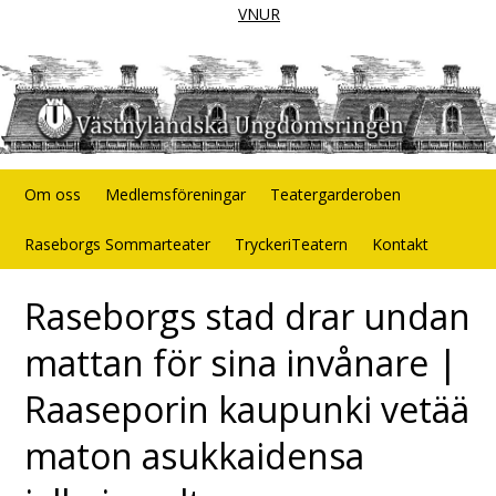
VNUR
Om oss
Medlemsföreningar
Teatergarderoben
Raseborgs Sommarteater
TryckeriTeatern
Kontakt
Raseborgs stad drar undan
mattan för sina invånare |
Raaseporin kaupunki vetää
maton asukkaidensa