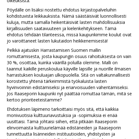
oikeuksista.
Pöydälle on lisäksi nostettu ehdotus kirjastopalveluihin
kohdistuvista leikkauksista. Nämä säästäisivät luonnollisesti
kuluja, mutta samalla heikentäisivät lasten mahdollisuuksia
kirjallisuuden saatavuuteen ja kielenkehitykseen. Tämä
ehdotus tehdään tilanteessa, missä kaupunkimme koulut ovat
jo varoittaneet lasten lukutaidon heikkenemisestä!
Pelkkä ajatuskin Harrastamisen Suomen mallin
romuttamisesta, josta kaupungin osuus rahoituksesta on vain
30 %, osoittaa, kuinka väärillä poluilla olemme. Malli on
taannut kaikille peruskoulua käyville lapsille ja nuorille ilmaisen
harrastuksen kouluajan ulkopuolella. Sitä on valtakunnallisesti
korostettu yhtenä tärkeimmistä työkaluista lasten
hyvinvoinnin edistämiseksi ja eriarvoisuuden vähentämiseksi.
Jos Raaseporin kaupunki nyt päättää romuttaa tämän, mitä se
kertoo prioriteeteistamme?
Ehdotuksen läpimeno tarkoittaisi myös sitä, että kaikkia
monivuotisia kulttuuriavustuksia ja -sopimuksia ei enää
uusittaisi. Tämä johtaisi siihen, että pitkään Raaseporin
elinvoimaista kulttuurielämää edistäneiden ja Raaseporin
tunnettuutta lisänneiden instituutioiden, yhdistysten ja