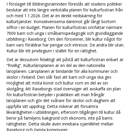
I förslaget till Bildningsnämnden föreslås att stadens politiker
beslutar att inte längre verkställa planen för kulturfostran från
och med 1.1.2026. Det är en direkt nedskärning för
kulturtjänster. Konsekvenserna däremot går långt bortom
siffror i en budget. Planen för kulturfostran omfattar närmare
7000 barn och unga i småbarnspedagogik och grundläggande
utbildning i Raseborg. Om den försvinner, blir kultur något för
barn vars föräldrar har pengar och intresse. De andra blir utan.
Kultur blir ett privilegium i stället för en rättighet.
Det är dessutom felaktigt att påstå att kulturfostran enbart är
“frivillig”. Kulturläroplanen är en del av den nationella
läroplanen. Läroplanen är bindande för alla kommuner och
skolor i Finland. Den slår fast att barn och unga ska ges
möjlighet att möta konst och kultur som en del av sin
skolgång. Att Raseborgs stad överväger att avskaffa sin plan
för kulturfostran betyder i praktiken att man frångår
läroplanen och gör det svårare för skolor och daghem att
uppfylla sitt uppdrag. Detta riskerar att försämra
likvärdigheten i utbildningen, eftersom tillgången till kultur då
beror på familjens bakgrund och ekonomi, inte på barns
rättigheter. Detta skulle även innebära ojämlikhet mellan
Raseborg och övriga kommuner.