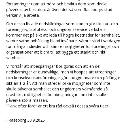
försämringar utan att höra och beakta dem som direkt
påverkas av besluten, är även det så som Raseborgs stad
verkar vilja arbeta.
Om dessa listade nedskärningar som staden gör i kultur- och
föreningsliv, biblioteks- och ungdomsservice verkställs,
kommer det på sikt att leda till högre kostnader för samhället,
sämre sammanhållning bland invånare, sämre stöd i vardagen
för många individer och sämre möjligheter för föreningar och
organisationer att bidra till att bygga ett starkt och rikt
samhälle.
Vi förstår att inbesparingar bör göras och att en del
nedskärningar är oundvikliga, men vi hoppas att utredningar
och konsekvensbedömningar görs noggrannare och på längre
sikt än 1-2 år. Att man utreder olika möjligheter som inte
skulle påverka samhället och ungdomars välmående så
drastiskt, möjligheter för inbesparingar som inte skulle
påverka stora massan.
”Tänk efter före” är ett bra råd också i dessa svåra tider
I Raseborg 30.9.2025