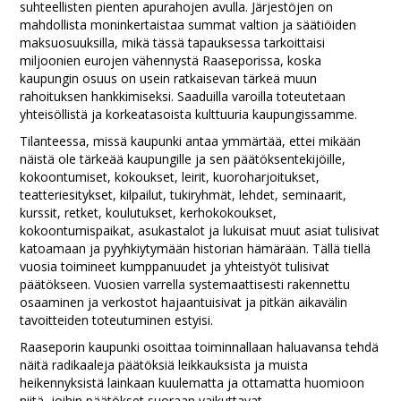
suhteellisten pienten apurahojen avulla. Järjestöjen on
mahdollista moninkertaistaa summat valtion ja säätiöiden
maksuosuuksilla, mikä tässä tapauksessa tarkoittaisi
miljoonien eurojen vähennystä Raaseporissa, koska
kaupungin osuus on usein ratkaisevan tärkeä muun
rahoituksen hankkimiseksi. Saaduilla varoilla toteutetaan
yhteisöllistä ja korkeatasoista kulttuuria kaupungissamme.
Tilanteessa, missä kaupunki antaa ymmärtää, ettei mikään
näistä ole tärkeää kaupungille ja sen päätöksentekijöille,
kokoontumiset, kokoukset, leirit, kuoroharjoitukset,
teatteriesitykset, kilpailut, tukiryhmät, lehdet, seminaarit,
kurssit, retket, koulutukset, kerhokokoukset,
kokoontumispaikat, asukastalot ja lukuisat muut asiat tulisivat
katoamaan ja pyyhkiytymään historian hämärään. Tällä tiellä
vuosia toimineet kumppanuudet ja yhteistyöt tulisivat
päätökseen. Vuosien varrella systemaattisesti rakennettu
osaaminen ja verkostot hajaantuisivat ja pitkän aikavälin
tavoitteiden toteutuminen estyisi.
Raaseporin kaupunki osoittaa toiminnallaan haluavansa tehdä
näitä radikaaleja päätöksiä leikkauksista ja muista
heikennyksistä lainkaan kuulematta ja ottamatta huomioon
niitä, joihin päätökset suoraan vaikuttavat.