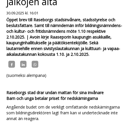
jalkojen alta
30.09.2025
kl. 16:01
Öppet brev till Raseborgs stadsinvånare, stadsstyrelse och
beslutsfattare. Samt till nämndemän inför bildningsnämndens-
och kultur- och fritidsnämndens möte 1.10 respektive
2.10.2025. | Avoin kirje Raaseporin kaupungin asukkaille,
kaupunginhallitukselle ja päätöksentekijöille. Sekä
lautamiehille ennen sivistyslautakunnan ja kulttuuri- ja vapaa-
aikalautakunnan kokousta 1.10. ja 2.10.2025.
(suomeksi alempana)
Raseborgs stad drar undan mattan för sina invånare
Barn och unga betalar priset för nedskärningarna
Angående budet om de verkligt omfattande nedskärningarna
som bildningsdirektören lagt fram kan vi undertecknade inte
annat än reagera.