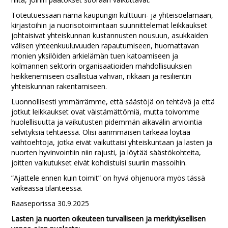
Toteutuessaan nämä kaupungin kulttuuri- ja yhteisöelämään,
kirjastoihin ja nuorisotoimintaan suunnittelemat leikkaukset
johtaisivat yhteiskunnan kustannusten nousuun, asukkaiden
välisen yhteenkuuluvuuden rapautumiseen, huomattavan
monien yksilöiden arkielämän tuen katoamiseen ja
kolmannen sektorin organisaatioiden mahdollisuuksien
heikkenemiseen osallistua vahvan, rikkaan ja resilientin
yhteiskunnan rakentamiseen.
Luonnollisesti ymmärrämme, että säästöjä on tehtävä ja että
jotkut leikkaukset ovat väistämättömiä, mutta toivomme
huolellisuutta ja vaikutusten pidemmän aikavälin arviointia
selvityksiä tehtäessä. Olisi äärimmäisen tärkeää löytää ​​
vaihtoehtoja, jotka eivät vaikuttaisi yhteiskuntaan ja lasten ja
nuorten hyvinvointiin niin rajusti, ja löytää säästökohteita,
joitten vaikutukset eivät kohdistuisi suuriin massoihin.
”Ajattele ennen kuin toimit” on hyvä ohjenuora myös tässä
vaikeassa tilanteessa.
Raaseporissa 30.9.2025
Lasten ja nuorten oikeuteen turvalliseen ja merkityksellisen