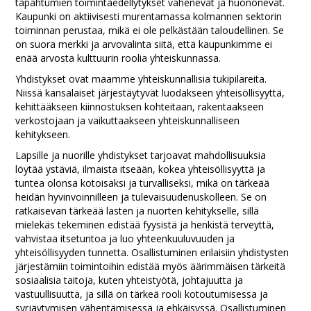
tapahtumien toimintaedellytykset vähenevät ja huononevat.
Kaupunki on aktiivisesti murentamassa kolmannen sektorin
toiminnan perustaa, mikä ei ole pelkästään taloudellinen. Se
on suora merkki ja arvovalinta siitä, että kaupunkimme ei
enää arvosta kulttuurin roolia yhteiskunnassa.
Yhdistykset ovat maamme yhteiskunnallisia tukipilareita.
Niissä kansalaiset järjestäytyvät luodakseen yhteisöllisyyttä,
kehittääkseen kiinnostuksen kohteitaan, rakentaakseen
verkostojaan ja vaikuttaakseen yhteiskunnalliseen
kehitykseen.
Lapsille ja nuorille yhdistykset tarjoavat mahdollisuuksia
löytää ystäviä, ilmaista itseään, kokea yhteisöllisyyttä ja
tuntea olonsa kotoisaksi ja turvalliseksi, mikä on tärkeää
heidän hyvinvoinnilleen ja tulevaisuudenuskolleen. Se on
ratkaisevan tärkeää lasten ja nuorten kehitykselle, sillä
mielekäs tekeminen edistää fyysistä ja henkistä terveyttä,
vahvistaa itsetuntoa ja luo yhteenkuuluvuuden ja
yhteisöllisyyden tunnetta. Osallistuminen erilaisiin yhdistysten
järjestämiin toimintoihin edistää myös äärimmäisen tärkeitä
sosiaalisia taitoja, kuten yhteistyötä, johtajuutta ja
vastuullisuutta, ja sillä on tärkeä rooli kotoutumisessa ja
syrjäytymisen vähentämisessä ja ehkäisyssä. Osallistuminen