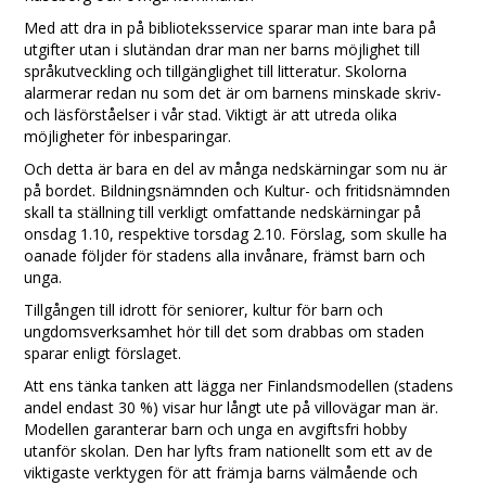
Med att dra in på biblioteksservice sparar man inte bara på
utgifter utan i slutändan drar man ner barns möjlighet till
språkutveckling och tillgänglighet till litteratur. Skolorna
alarmerar redan nu som det är om barnens minskade skriv-
och läsförståelser i vår stad. Viktigt är att utreda olika
möjligheter för inbesparingar.
Och detta är bara en del av många nedskärningar som nu är
på bordet. Bildningsnämnden och Kultur- och fritidsnämnden
skall ta ställning till verkligt omfattande nedskärningar på
onsdag 1.10, respektive torsdag 2.10. Förslag, som skulle ha
oanade följder för stadens alla invånare, främst barn och
unga.
Tillgången till idrott för seniorer, kultur för barn och
ungdomsverksamhet hör till det som drabbas om staden
sparar enligt förslaget.
Att ens tänka tanken att lägga ner Finlandsmodellen (stadens
andel endast 30 %) visar hur långt ute på villovägar man är.
Modellen garanterar barn och unga en avgiftsfri hobby
utanför skolan. Den har lyfts fram nationellt som ett av de
viktigaste verktygen för att främja barns välmående och