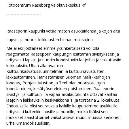
Fotocentrum Raseborg Valokuvakeskus Rf
------------------------
Raaseporin kaupunki vetää maton asukkaidensa jalkojen alta
Lapset ja nuoret leikkausten hinnan maksajina
Me allekirjoittaneet emme yksinkertaisesti voi olla
reagoimatta Raaseporin kaupungin esittämiin sivistykseen ja
erityisesti lapsiin ja nuoriin kohdistuviin laajoihin ja vaikuttaviin
leikkauksiin. Uhan alla ovat mm.
Kulttuurikasvatussuunnitelman ja kulttuuriavustusten
lakkauttaminen, Harrastamisen Suomen Malli -kerhojen
lopetus, Pohjan, Mustion ja Tenholan nuorisotalojen
lopettaminen, kesätyöseteleiden poistaminen. Raaseporin
sivistys- ja kulttuuri- ja vapaa-aikalautakunta ottavat kantaa
laajoihin leikkauksiin keskiviikkona 1. ja torstaina 2. lokakuuta.
Ehdotuksilla olisi seurauksia kaikille kaupunkimme asukkaille,
erityisesti kuitenkin lapsille ja nuorille, minkä lisäksi sen
mukaiset säästötoimet vaikuttaisivat muun muassa seniorien
urheilumahdollisuuksiin.