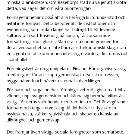
minska ojämlikheten. Om Raseborgs stad nu väljer att skrota
detta, vad säger det om våra prioriteringar?
Förslaget innebär också att alla fleråriga kulturunderstöd och
avtal inte förnyas. Detta betyder att de institutioner och
evenemang som redan länge har bidragit till ett levande
kulturliv och satt Raseborg på kartan, får försämrade
fortsättnings möjligheter. Man drar nu undan grunden för
deras verksamhet som inte bara är ett ekonomiskt slag, utan
en signal om att kommunen inte längre värderar kulturens roll
i samhället.
Föreningslivet är en grundpelare i Finland. Här organiserar sig
medborgare för att skapa gemenskap, utveckla intressen,
bygga nätverk och påverka samhällsutvecklingen.
För barn och unga innebär föreningslivet möjligheten att hitta
vänner, uppleva gemenskap och känna sig hemma, vilket är
viktigt för deras välmående och framtidstro. Det är avgörande
för barn och ungas utveckling då det bidrar till fysisk och
psykisk hälsa, stärker självkänsla och skapar en känsla av
tillhörighet och gemenskap.
Det främjar även viktiga sociala färdigheter som samarbete,