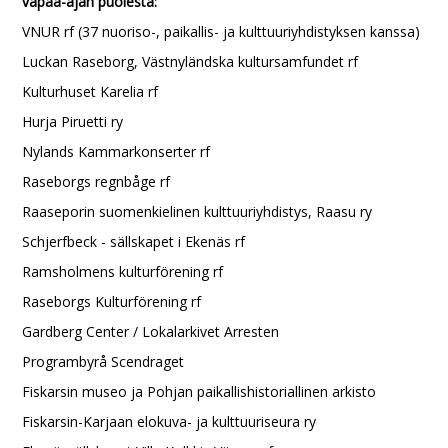
vapaa-ajan puolesta:
VNUR rf (37 nuoriso-, paikallis- ja kulttuuriyhdistyksen kanssa)
Luckan Raseborg, Västnyländska kultursamfundet rf
Kulturhuset Karelia rf
Hurja Piruetti ry
Nylands Kammarkonserter rf
Raseborgs regnbåge rf
Raaseporin suomenkielinen kulttuuriyhdistys, Raasu ry
Schjerfbeck - sällskapet i Ekenäs rf
Ramsholmens kulturförening rf
Raseborgs Kulturförening rf
Gardberg Center / Lokalarkivet Arresten
Programbyrå Scendraget
Fiskarsin museo ja Pohjan paikallishistoriallinen arkisto
Fiskarsin-Karjaan elokuva- ja kulttuuriseura ry