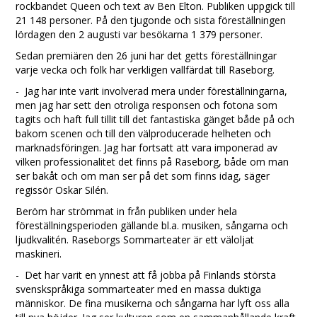
rockbandet Queen och text av Ben Elton. Publiken uppgick till
21 148 personer. På den tjugonde och sista föreställningen
lördagen den 2 augusti var besökarna 1 379 personer.
Sedan premiären den 26 juni har det getts föreställningar
varje vecka och folk har verkligen vallfärdat till Raseborg.
- Jag har inte varit involverad mera under föreställningarna,
men jag har sett den otroliga responsen och fotona som
tagits och haft full tillit till det fantastiska gänget både på och
bakom scenen och till den välproducerade helheten och
marknadsföringen. Jag har fortsatt att vara imponerad av
vilken professionalitet det finns på Raseborg, både om man
ser bakåt och om man ser på det som finns idag, säger
regissör Oskar Silén.
Beröm har strömmat in från publiken under hela
föreställningsperioden gällande bl.a. musiken, sångarna och
ljudkvalitén. Raseborgs Sommarteater är ett väloljat
maskineri.
- Det har varit en ynnest att få jobba på Finlands största
svenskspråkiga sommarteater med en massa duktiga
människor. De fina musikerna och sångarna har lyft oss alla