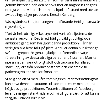
till nya höjder. Jag ser kulturen som en sammanhållande kraft
genom historien och den behövs mer än någonsin i dagens
oroliga värld. Vi har tillsammans bjudit på stund med trivsam
avkoppling, säger producent Kerstin Karlberg.
Västnyländska Ungdomsringens ordförande Heidi Jousmaa är
mycket nöjd.
”Det är helt otroligt vilket tryck det varit på biljetterna de
senaste veckorna! Det är ett härligt, väldigt duktigt och
ambitiöst gäng som har gjort denna produktion. I år har
verkligen alla bitar fallit på plats! Ännu är denna publikmängd
svår att greppa. En genuin glädje har förmedlats varje
föreställning av dessa otroliga personer på scenen. Man kan
inte annat än vara otroligt stolt och tacksam för alla som
ställt upp, allt från produktionsteam och ensemble till
parkeringsvakter och lottförsäljare.
Vi är glada att vi med våra föreningsresurser fortsättningsvis
kan driva denna ”institution” till sommarteater och erbjuda
högklassiga produktioner. Teatertraditionen på Raseborg
lever bevisligen starkt vidare och vi vill göra vårt för att kunna
förgylla Finlands kulturliv!”