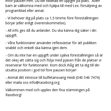
inför pausen mm. Du blir tilldelad en uppgift på plats. Även
barn är välkomna med och hjälpa till med t.ex. försäljning av
programblad eller annat.
- Vi behöver dig på plats ca 1,5 timme före föreställningen
börjar (eller enligt överenskommelse).
- All info ges då du anländer. Du ska känna dig säker i din
uppgift.
- Våra funktionärer använder reflexvästar för att publiken
snabbt och enkelt ska känna igen dem.
- Om du inte har en uppgift under själva föreställningen så är
det okej att sätta sig och följa med pjäsen från de platser vi
reserverar för funktionärer. Kom dock ihåg att ta dig till din
utsatta position i god tid före pausen börjar!
- Anmäl ditt intresse till buffetansvarig Heidi (040 546 7474)
eller maila oss info@raseborg.org
Välkommen med och upplev den fina stämningen på
Raseborg!