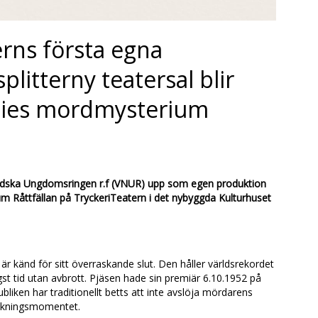
rns första egna
plitterny teatersal blir
ties mordmysterium
ndska Ungdomsringen r.f (VNUR) upp som egen produktion
m Råttfällan på TryckeriTeatern i det nybyggda Kulturhuset
 känd för sitt överraskande slut. Den håller världsrekordet
t tid utan avbrott. Pjäsen hade sin premiär 6.10.1952 på
liken har traditionellt betts att inte avslöja mördarens
raskningsmomentet.