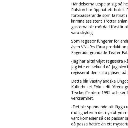
Händelserna utspelar sig på he
Ralston har öppnat ett hotell.
förbipasserande som fastnat i
kriminalassistent Trotter anlä
gästerna blir mördad förstår 
vara skyldig.
Som regissör fungerar för and
även VNUR:s förra produktion 
Fagerudd grundade Teater Fabe
-Jag har alltid viljat regissera
jag inte en sekund då jag blev 
regisserat den sista pjäsen på
Detta blir Västnyländska Ungd
Kulturhuset Fokus dit förenin
TryckeriTeatern 1995 och ser
verksamhet.
-Det blir spännande att lägga 
möjligheterna det nya utrymmet
varit komedier så det passar 
då passa bättre än ett myster