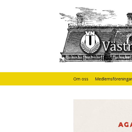
Om oss
Medlemsföreninga