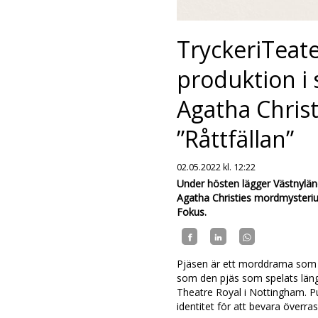
TryckeriTeate
produktion i s
Agatha Chris
”Råttfällan”
02.05.2022
kl. 12:22
Under hösten lägger Västnylä
Agatha Christies mordmysteriu
Fokus.
Pjäsen är ett morddrama som är
som den pjäs som spelats längs
Theatre Royal i Nottingham. Pub
identitet för att bevara över