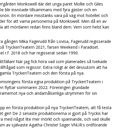
rrgården Monkswell där det unga paret Mollie och Giles
 De blir insnöade tillsammans med fyra gäster och en
 snön. En mördare misstänks vara på väg mot hotellet och
nder för att varna personerna på Monkswell. Men då en av
alla att mördaren redan finns bland dem. Vem som helst kan
ra gången Mika Fagerudd från Lovisa, Fagerudd regisserade
på TryckeriTeatern 2021, farsen Weekend i Paradiset.
l r.f 2018 och har regisserat sedan 1990.
 Råttfällan! När jag fick höra vad som planerades så tvekade
tillfrågad som regissör. Extra roligt är det dessutom att ha
 gamla TryckeriTeatern och den första på nya.
omsringens första egna produktion på TryckeriTeatern i
gen flyttar sommaren 2022. Föreningen grundade
 framemot nya och ändamålsenliga utrymmen för sin
upp en första produktion på nya TryckeriTeatern, att få testa
 ger! De 2 senaste produktionerna vi gjort på Tryckis har
bra med något lite mer mörkt och spännande, och vad skulle
ium av självaste Agatha Christie! Säger VNUR:s ordförande