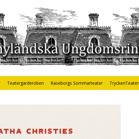
r
Teatergarderoben
Raseborgs Sommarteater
TryckeriTeate