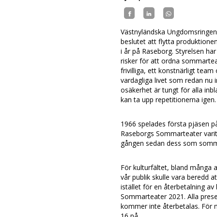
Västnyländska Ungdomsringens 
beslutet att flytta produktion
i år på Raseborg. Styrelsen ha
risker för att ordna sommartea
frivilliga, ett konstnärligt team
vardagliga livet som redan nu 
osäkerhet är tungt för alla inb
kan ta upp repetitionerna igen
1966 spelades första pjäsen
Raseborgs Sommarteater varit
gången sedan dess som somma
För kulturfältet, bland många 
vår publik skulle vara beredd at
istället för en återbetalning a
Sommarteater 2021. Alla prese
kommer inte återbetalas. För 
16 på