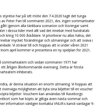
styrelse har på sitt möte den 7.4.2020 tagit det tunga
en av Peter Pan till sommaren 2021, dvs. ingen sommarteater
r gått igenom alla tänkbara scenarion och lösningar samt
ter i dessa tider med allt vad det innebär med hundratals
 och kring 10 000 åskådare. Vi prioriterar nu allas hälsa, det
innebär mycket förändringar och utmaningar och att sväva i
landade. Vi strävar till och hoppas att vi under våren 2021
. Inom april kommer vi presentera en ny spelplan för 2021.
 på sommarteatern och sedan sommaren 1971 har
 ett årligen återkommande evemang. Detta är första
rteatern inhiberats.
andra, är denna situation en enorm utmaning. Vi hoppas att
t överväga möjligheten att byta sina biljetter till en voucher
v köpta biljetter. Vouchern kan användas till Raseborgs
ntkort som har köpts är giltiga även nästa sommar och
mer information vänligen kontakta VNUR:s kansli vardagar 9-