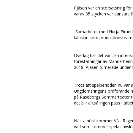
Pjäsen var en storsatsning för
varav 35 stycken var dansare fr
-Samarbetet med Hurja Piruetti
känslan som produktionsteamet
Överlag har det varit en inten
föreställningar av Mannerhei
2018. Pjäsen turnerade under 
Trots att spelperioden nu var 
Ungdomsringens ordförande med
på Raseborgs Sommarteater red
det blir alltså ingen paus i arb
Nästa höst kommer VNUR igen 
vad som kommer spelas avslöj