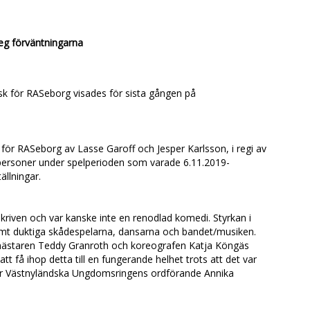
eg förväntningarna
k för RASeborg visades för sista gången på
.
för RASeborg av Lasse Garoff och Jesper Karlsson, i regi av
 personer under spelperioden som varade 6.11.2019-
ällningar.
skriven och var kanske inte en renodlad komedi. Styrkan i
rmt duktiga skådespelarna, dansarna och bandet/musiken.
lmästaren Teddy Granroth och koreografen Katja Köngäs
t få ihop detta till en fungerande helhet trots att det var
r Västnyländska Ungdomsringens ordförande Annika