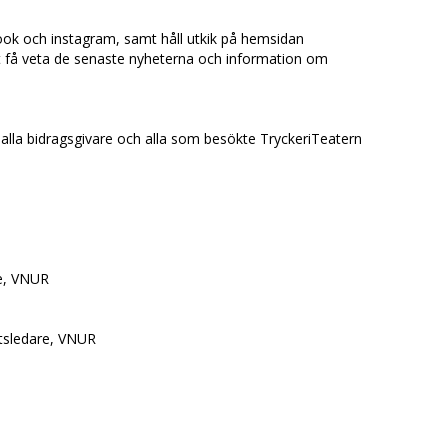
ook och instagram, samt håll utkik på hemsidan
tt få veta de senaste nyheterna och information om
ill alla bidragsgivare och alla som besökte TryckeriTeatern
e, VNUR
tsledare, VNUR