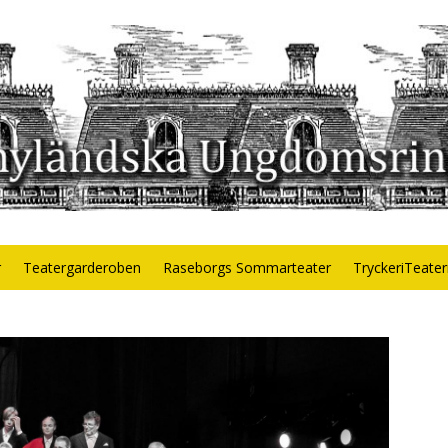
r
Teatergarderoben
Raseborgs Sommarteater
TryckeriTeate