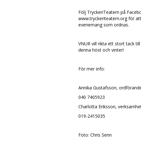
Följ TryckeriTeatern på Faceb
www.tryckeriteatern.org för a
evenemang som ordnas.
VNUR vill rikta ett stort tack t
denna höst och vinter!
För mer info:
Annika Gustafsson, ordförand
040 7405923
Charlotta Eriksson, verksamhe
019-2415035
Foto: Chris Senn