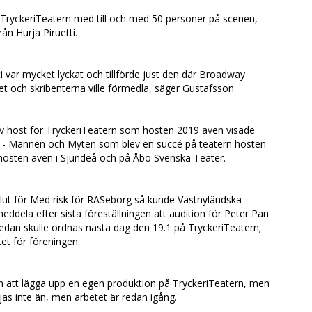
 TryckeriTeatern med till och med 50 personer på scenen,
ån Hurja Piruetti.
 var mycket lyckat och tillförde just den där Broadway
 och skribenterna ville förmedla, säger Gustafsson.
siv höst för TryckeriTeatern som hösten 2019 även visade
m - Mannen och Myten som blev en succé på teatern hösten
hösten även i Sjundeå och på Åbo Svenska Teater.
slut för Med risk för RASeborg så kunde Västnyländska
dela efter sista föreställningen att audition för Peter Pan
an skulle ordnas nästa dag den 19.1 på TryckeriTeatern;
etet för föreningen.
att lägga upp en egen produktion på TryckeriTeatern, men
as inte än, men arbetet är redan igång.