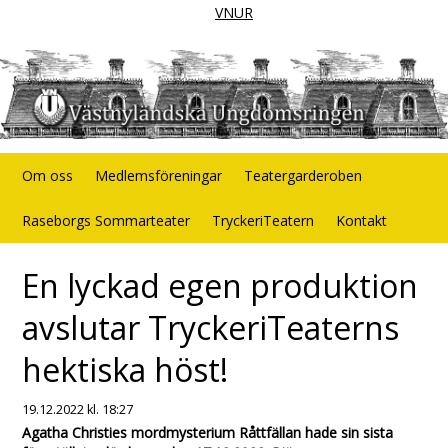
VNUR
Om oss
Medlemsföreningar
Teatergarderoben
Raseborgs Sommarteater
TryckeriTeatern
Kontakt
En lyckad egen produktion
avslutar TryckeriTeaterns
hektiska höst!
19.12.2022
kl. 18:27
Agatha Christies mordmysterium Råttfällan hade sin sista