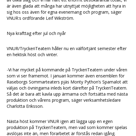
är även glada att många har utnyttjat möjligheten att hyra in
sig hos oss även för egna evenemang och program, säger
VNUR:s ordförande Leif Wikström.
Nya krafttag efter jul och nyår
VNUR/TryckeriTeatern håller nu en välförtjänt semester efter
en hektisk höst och vinter.
-Vi har mycket på kommande på TryckeriTeatern under våren
som vi ser framemot. I januari kommer även ensemblen för
Raseborgs Sommarteaters pjäs Monty Python’s Spamalot att
väljas och övningarna inleds kort därefter på TryckeriTeatern.
Så det är bara att kavla upp ärmarna och fortsätta med nästa
produktion och vårens program, säger verksamhetsledare
Charlotta Eriksson.
Nästa höst kommer VNUR igen att lägga upp en egen
produktion på TryckeriTeatern, men vad som kommer spelas
avslöjas inte än, men förarbetet är förstås redan igång.