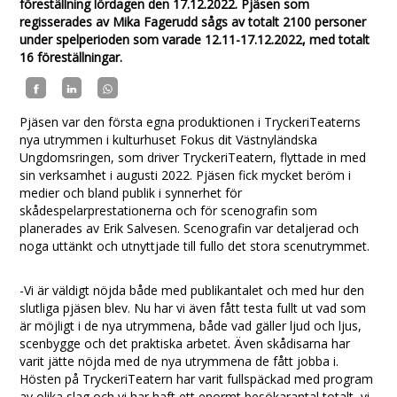
föreställning lördagen den 17.12.2022. Pjäsen som
regisserades av Mika Fagerudd sågs av totalt 2100 personer
under spelperioden som varade 12.11-17.12.2022, med totalt
16 föreställningar.
Pjäsen var den första egna produktionen i TryckeriTeaterns
nya utrymmen i kulturhuset Fokus dit Västnyländska
Ungdomsringen, som driver TryckeriTeatern, flyttade in med
sin verksamhet i augusti 2022. Pjäsen fick mycket beröm i
medier och bland publik i synnerhet för
skådespelarprestationerna och för scenografin som
planerades av Erik Salvesen. Scenografin var detaljerad och
noga uttänkt och utnyttjade till fullo det stora scenutrymmet.
-Vi är väldigt nöjda både med publikantalet och med hur den
slutliga pjäsen blev. Nu har vi även fått testa fullt ut vad som
är möjligt i de nya utrymmena, både vad gäller ljud och ljus,
scenbygge och det praktiska arbetet. Även skådisarna har
varit jätte nöjda med de nya utrymmena de fått jobba i.
Hösten på TryckeriTeatern har varit fullspäckad med program
av olika slag och vi har haft ett enormt besökarantal totalt, vi