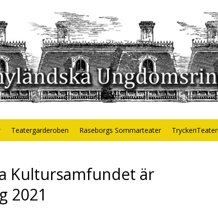
r
Teatergarderoben
Raseborgs Sommarteater
TryckeriTeate
a Kultursamfundet är
ng 2021