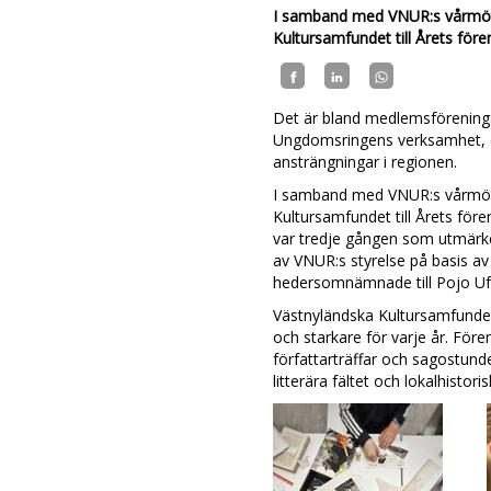
I samband med VNUR:s vårmöt
Kultursamfundet till Årets fö
Det är bland medlemsföreningar
Ungdomsringens verksamhet, 
ansträngningar i regionen.
I samband med VNUR:s vårmöt
Kultursamfundet till Årets för
var tredje gången som utmärke
av VNUR:s styrelse på basis av
hedersomnämnade till Pojo U
Västnyländska Kultursamfundet
och starkare för varje år. För
författarträffar och sagostun
litterära fältet och lokalhistor