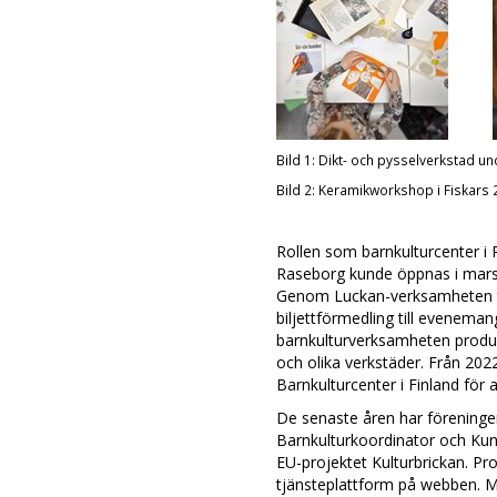
Bild 1: Dikt- och pysselverkstad u
Bild 2: Keramikworkshop i Fiskars 2
Rollen som barnkulturcenter i
Raseborg kunde öppnas i mars 
Genom Luckan-verksamheten ti
biljettförmedling till eveneman
barnkulturverksamheten produc
och olika verkstäder. Från 20
Barnkulturcenter i Finland för 
De senaste åren har föreningen
Barnkulturkoordinator och Kun
EU-projektet Kulturbrickan. Pr
tjänsteplattform på webben. Må