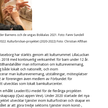
nder Barnens och de ungas Bokkalas 2021. Foto: Fanni Sundell
022. Kulturbrickan-projektet (2020-2022) Foto: Christian Alfthan
 Raseborg har stärkts genom att kulturrummet LillaLuckan
2018 med kontinuerlig verksamhet för barn under 12 år.
llhandahåller man information om kulturevenemang,
g både lokalt och nationellt, och inom
erar man kulturevenemang, utställningar, mötesplatser
22 är föreningen även medlem av Förbundet för
att utvecklas som lokalt barnkulturcenter.
 erhållit Leader/EU-medel för de fleråriga projekten
skapsapp (Quiz-appen Vevi). Under 2020 startade det nya
ojektet utvecklar tjänster inom kulturfostran och skapar en
let är att göra tredje sektorns tjänster inom konst-,