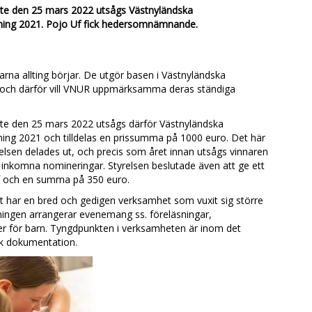
e den 25 mars 2022 utsågs Västnyländska
rening 2021. Pojo Uf fick hedersomnämnande.
na allting börjar. De utgör basen i Västnyländska
och därför vill VNUR uppmärksamma deras ständiga
e den 25 mars 2022 utsågs därför Västnyländska
ening 2021 och tilldelas en prissumma på 1000 euro. Det här
lsen delades ut, och precis som året innan utsågs vinnaren
 inkomna nomineringar. Styrelsen beslutade även att ge ett
f och en summa på 350 euro.
 har en bred och gedigen verksamhet som vuxit sig större
eningen arrangerar evenemang ss. föreläsningar,
der för barn. Tyngdpunkten i verksamheten är inom det
isk dokumentation.