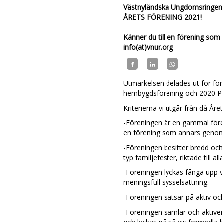
Västnyländska Ungdomsringen 
ÅRETS FÖRENING 2021!
Känner du till en förening som
info(at)vnur.org
Utmärkelsen delades ut för för
hembygdsförening och 2020 Pr
Kriterierna vi utgår från då Åre
-Föreningen är en gammal före
en förening som annars genomg
-Föreningen besitter bredd oc
typ familjefester, riktade till all
-Föreningen lyckas fånga upp
meningsfull sysselsättning.
-Föreningen satsar på aktiv oc
-Föreningen samlar och aktiver
och lyckas på så vis förmedla 