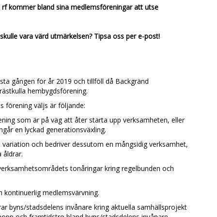
rf kommer bland sina medlemsföreningar att utse
 skulle vara värd utmärkelsen? Tipsa oss per e-post!
sta gången för år 2019 och tillföll då Backgränd
ästkulla hembygdsförening.
ts förening väljs är följande:
ning som är på väg att åter starta upp verksamheten, eller
år en lyckad generationsväxling.
h variation och bedriver dessutom en mångsidig verksamhet,
a åldrar.
 verksamhetsområdets tonåringar kring regelbunden och
h kontinuerlig medlemsvärvning.
ar byns/stadsdelens invånare kring aktuella samhällsprojekt
hopp och framtidstro bland byns/stadsdelens invånare.