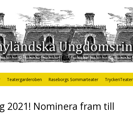
r
Teatergarderoben
Raseborgs Sommarteater
TryckeriTeate
g 2021! Nominera fram till