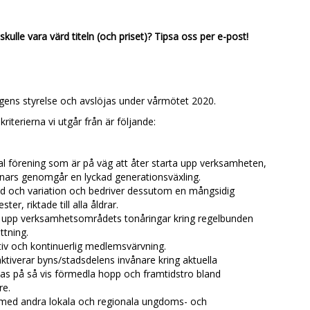
kulle vara värd titeln (och priset)? Tipsa oss per e-post!
gens styrelse och avslöjas under vårmötet 2020.
kriterierna vi utgår från är följande:
 förening som är på väg att åter starta upp verksamheten,
nnars genomgår en lyckad generationsväxling.
dd och variation och bedriver dessutom en mångsidig
ter, riktade till alla åldrar.
 upp verksamhetsområdets tonåringar kring regelbunden
ttning.
tiv och kontinuerlig medlemsvärvning.
tiverar byns/stadsdelens invånare kring aktuella
kas på så vis förmedla hopp och framtidstro bland
re.
med andra lokala och regionala ungdoms- och