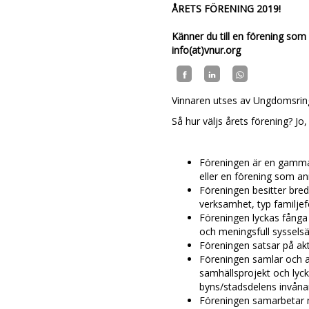
ÅRETS FÖRENING 2019!
Känner du till en förening som s
info(at)vnur.org
Vinnaren utses av Ungdomsrin
Så hur väljs årets förening? Jo, 
Föreningen är en gammal
eller en förening som a
Föreningen besitter bre
verksamhet, typ familjefes
Föreningen lyckas fånga
och meningsfull sysselsä
Föreningen satsar på ak
Föreningen samlar och ak
samhällsprojekt och lyc
byns/stadsdelens invåna
Föreningen samarbetar 